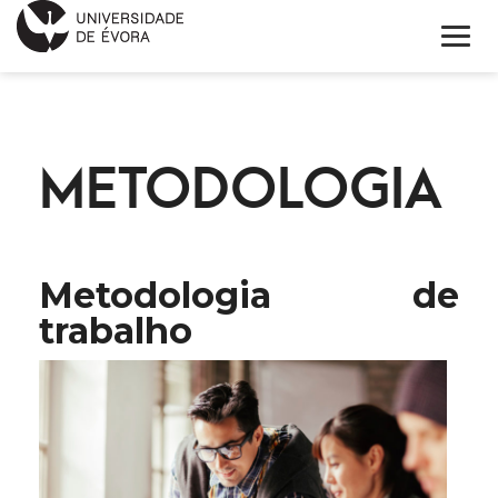
INNOVATION DAY
METODOLOGIA
PROGRAMA
INSCRIÇÃO
OS CONFERENCISTAS
Metodologia de
trabalho
INFORMAÇÕES
ENGLISH